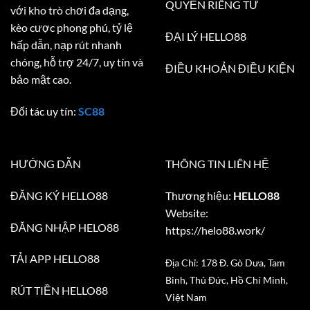
QUYỀN RIÊNG TƯ
với kho trò chơi đa dạng,
kèo cược phong phú, tỷ lệ
ĐẠI LÝ HELLO88
hấp dẫn, nạp rút nhanh
chóng, hỗ trợ 24/7, uy tín và
ĐIỀU KHOẢN ĐIỀU KIỆN
bảo mật cao.
Đối tác uy tín:
SC88
HƯỚNG DẪN
THÔNG TIN LIÊN HỆ
ĐĂNG KÝ HELLO88
Thương hiệu:
HELLO88
Website:
ĐĂNG NHẬP HELO88
https://helo88.work/
TẢI APP HELLO88
Địa Chỉ: 178 Đ. Gò Dưa, Tam
Binh, Thủ Đức, Hồ Chí Minh,
RÚT TIỀN HELLO88
Việt Nam