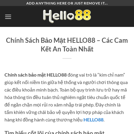
Bỏ
ADD ANYTHING HERE OR JUST REMOVE IT...
qua
nội
dung
Chính Sách Bảo Mật HELLO88 – Các Cam
Kết An Toàn Nhất
Chính sách bảo mật HELLO88
đóng vai trò là “kim chỉ nam”
giúp kết nối niềm tin giữa hệ thống và người chơi thông qua
các điều khoản minh bạch. Toàn bộ quy trình lưu trữ hay mã
hóa thông tin đều tuân thủ nghiêm ngặt tiêu chuẩn quốc tế
để ngăn chặn mọi rủi ro xâm nhập trái phép. Đây chính là
tấm khiên vững chãi bảo vệ quyền lợi hợp pháp của khách
hàng khi đồng hành cùng thương hiệu
HELLO88
.
Tìm hiểu cốt lõi của chính sách bảo mật