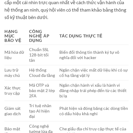
cấp một cái nhìn trực quan nhất về cách thức vận hành của
hệ thống an ninh, quý hội viên có thể tham khảo bảng thông
số kỹ thuật bên dưới.
HẠNG
CÔNG
MỤC
NGHỆ ÁP
TÁC DỤNG THỰC TẾ
BẢO VỆ
DỤNG
Chuẩn SSL
Mã hóa dữ
Biến đổi thông tin thành ký tự vô
128-bit tối
liệu
nghĩa đối với hacker
tân
Lưu trữ
Hệ thống
Ngăn chặn việc mất dữ liệu khi có sự
máy chủ
Cloud đa tầng
cố hạ tầng vật lý
Mã OTP và
Ngăn chặn hành vi xấu là hành vi
Xác thực
bảo mật 2 lớp
đăng nhập trái phép đến từ các thiết
truy cập
2FA
bị lạ
Trí tuệ nhân
Giám sát
Phát hiện và đóng băng các dòng tiền
tạo AI hiện
giao dịch
có dấu hiệu khả nghi
đại
Công nghệ
Bảo mật
Che giấu địa chỉ truy cập thực tế của
tường lửa đa