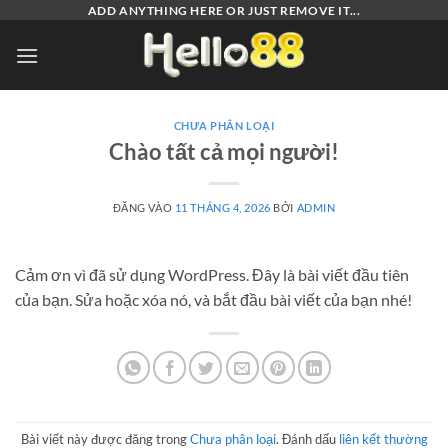
Bỏ
ADD ANYTHING HERE OR JUST REMOVE IT...
qua
nội
dung
CHƯA PHÂN LOẠI
Chào tất cả mọi người!
ĐĂNG VÀO
11 THÁNG 4, 2026
BỞI
ADMIN
Cảm ơn vì đã sử dụng WordPress. Đây là bài viết đầu tiên
của bạn. Sửa hoặc xóa nó, và bắt đầu bài viết của bạn nhé!
Bài viết này được đăng trong
Chưa phân loại
. Đánh dấu
liên kết thường