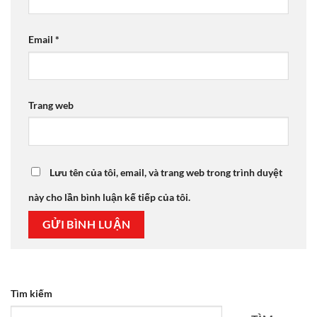
Email
*
Trang web
Lưu tên của tôi, email, và trang web trong trình duyệt
này cho lần bình luận kế tiếp của tôi.
Tìm kiếm