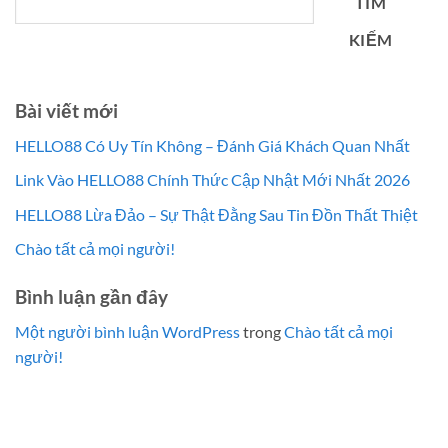
TÌM
KIẾM
Bài viết mới
HELLO88 Có Uy Tín Không – Đánh Giá Khách Quan Nhất
Link Vào HELLO88 Chính Thức Cập Nhật Mới Nhất 2026
HELLO88 Lừa Đảo – Sự Thật Đằng Sau Tin Đồn Thất Thiệt
Chào tất cả mọi người!
Bình luận gần đây
Một người bình luận WordPress
trong
Chào tất cả mọi
người!